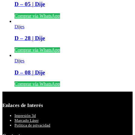
D – 05 | Dije
Comprar vía WhatsApp
Dijes
D – 28 | Dije
Comprar vía WhatsApp
Dijes
D – 08 | Dije
Comprar vía WhatsApp
Enlaces de Interés
Impresión 3d
Marcado Láser
Política de privacidad