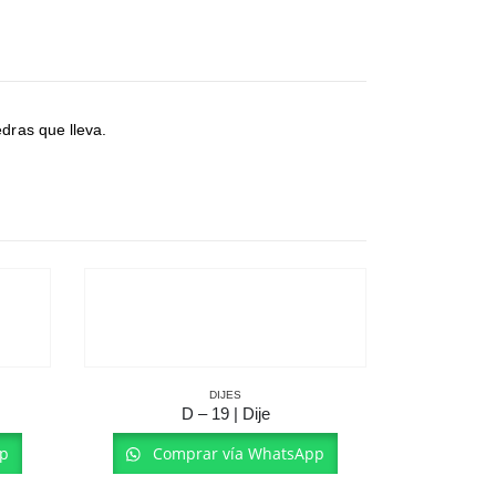
dras que lleva.
DIJES
D – 19 | Dije
p
Comprar vía WhatsApp