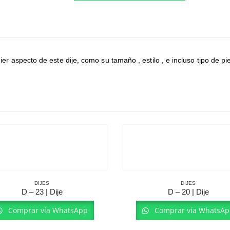
aspecto de este dije, como su tamaño , estilo , e incluso tipo de pie
DIJES
DIJES
D – 23 | Dije
D – 20 | Dije
Comprar vía WhatsApp
Comprar vía WhatsAp