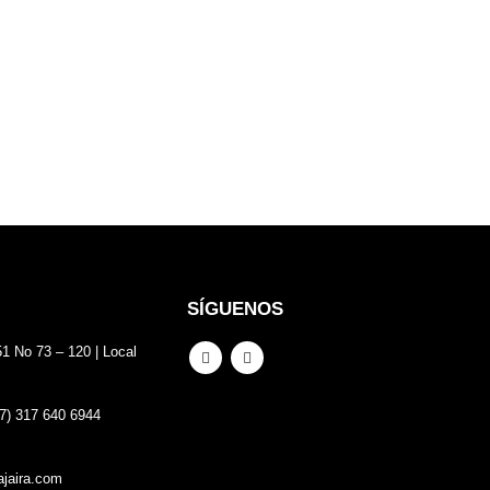
Com
SÍGUENOS
51 No 73 – 120 | Local
7) 317 640 6944
ajaira.com