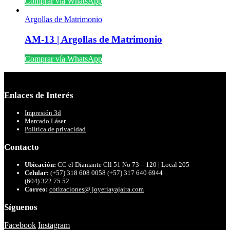
Comprar vía WhatsApp
Argollas de Matrimonio
AM-13 | Argollas de Matrimonio
Comprar vía WhatsApp
Enlaces de Interés
Impresión 3d
Marcado Láser
Política de privacidad
Contacto
Ubicación:
CC el Diamante Cll 51 No 73 – 120 | Local 205
Celular:
(+57) 318 608 0058 (+57) 317 640 6944
(604) 322 75 52
Correo:
cotizaciones@ joyeriayajaira.com
Síguenos
Facebook
Instagram