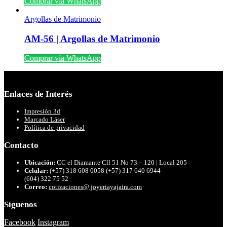
Comprar vía WhatsApp
Argollas de Matrimonio
AM-56 | Argollas de Matrimonio
Comprar vía WhatsApp
Enlaces de Interés
Impresión 3d
Marcado Láser
Política de privacidad
Contacto
Ubicación:
CC el Diamante Cll 51 No 73 – 120 | Local 205
Celular:
(+57) 318 608 0058 (+57) 317 640 6944
(604) 322 75 52
Correo:
cotizaciones@ joyeriayajaira.com
Síguenos
Facebook
Instagram