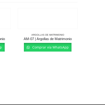
ARGOLLAS DE MATRIMONIO
onio
AM-07 | Argollas de Matrimonio
p
Comprar vía WhatsApp
ARGO
AM-19 | A
Com