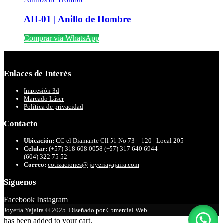
AH-01 | Anillo de Hombre
Comprar vía WhatsApp
Enlaces de Interés
Impresión 3d
Marcado Láser
Política de privacidad
Contacto
Ubicación:
CC el Diamante Cll 51 No 73 – 120 | Local 205
Celular:
(+57) 318 608 0058 (+57) 317 640 6944
(604) 322 75 52
Correo:
cotizaciones@ joyeriayajaira.com
Síguenos
Facebook
Instagram
Joyería Yajaira © 2025. Diseñado por Comercial Web.
has been added to your cart.