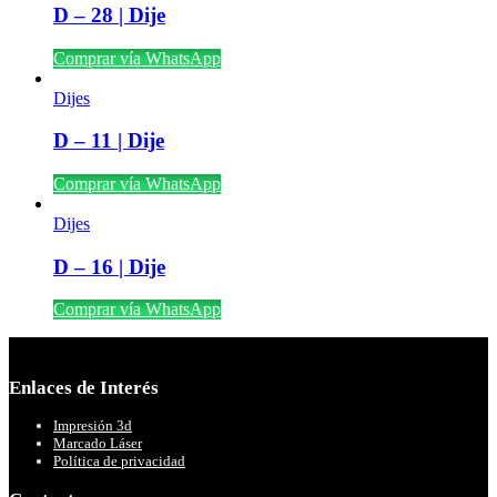
D – 28 | Dije
Comprar vía WhatsApp
Dijes
D – 11 | Dije
Comprar vía WhatsApp
Dijes
D – 16 | Dije
Comprar vía WhatsApp
Enlaces de Interés
Impresión 3d
Marcado Láser
Política de privacidad