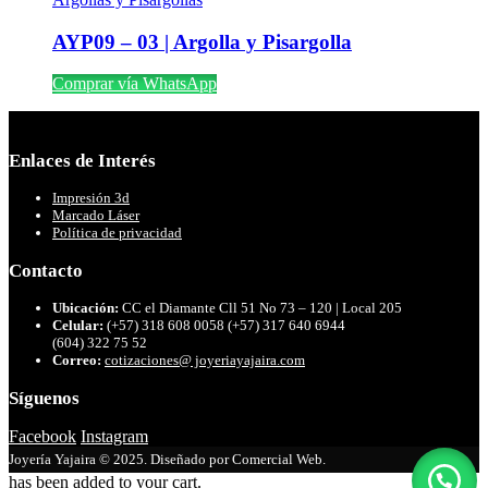
AYP09 – 03 | Argolla y Pisargolla
Comprar vía WhatsApp
Enlaces de Interés
Impresión 3d
Marcado Láser
Política de privacidad
Contacto
Ubicación:
CC el Diamante Cll 51 No 73 – 120 | Local 205
Celular:
(+57) 318 608 0058 (+57) 317 640 6944
(604) 322 75 52
Correo:
cotizaciones@ joyeriayajaira.com
Síguenos
Facebook
Instagram
Joyería Yajaira © 2025. Diseñado por Comercial Web.
has been added to your cart.